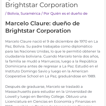
Brightstar Corporation
/
Bolivia
,
Suramérica​​
/ Por
Quién es el dueño de
Marcelo Claure: dueño de
Brightstar Corporation
Mar
cel
o
Cla
ure
n
aci
ó
el
9
de
d
ic
iem
bre
de
1970
en
La
P
az
,
Bolivia
.
Su
pad
re
tr
ab
aj
aba
com
o
diplom
á
t
ico
para
las
N
acion
es
Un
idas
,
lo
que
le
permit
i
ó
ob
t
ener
la
c
i
ud
adan
ía
bol
iv
iana
.
Cu
ando
Marcel
o
ten
ía
dos
a
ñ
os
,
la
fam
ilia
se
mud
ó
a
Mar
rue
cos
,
l
ue
go
a
la
Rep
ú
b
lic
a
Dominic
ana
ant
es
de
reg
res
ar
a
La
P
az
.
Est
udi
ó
en
el
Instit
uto
D
oming
o
Sav
io
y
l
ue
go
en
la
American
Cooperative
School
en
La
P
az
,
grad
u
á
nd
ose
en
1989
.
Des
pu
és
de
grad
u
arse
,
Marcel
o
se
tr
as
lad
ó
a
Massachusetts
para
est
ud
iar
en
la
Univers
idad
de
Lowell
y
l
ue
go
en
Bentley
College
.
Ob
tu
vo
un
a
Lic
en
ci
atur
a
en
C
ien
ci
as
en
Econom
ía
y
Fin
anz
as
en