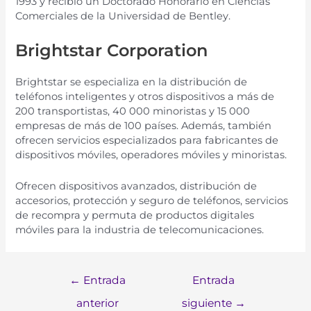
1993
y
rec
ibi
ó
un
Doctor
ado
Honor
ario
en
C
ien
ci
as
Com
er
cial
es
de
la
Univers
idad
de
Bentley
.
Brightstar Corporation
Bright
star
se
es
pe
cial
iza
en
la
dist
rib
uci
ón
de
tel
é
f
on
os
intel
igent
es
y
ot
ros
dispos
it
iv
os
a
m
ás
de
200
transport
istas
,
40
000
minor
istas
y
15
000
em
pres
as
de
m
ás
de
100
pa
í
ses
.
Ad
em
ás
,
t
amb
i
én
of
rec
en
servic
ios
es
pe
cial
iz
ados
para
fabric
antes
de
dispos
it
iv
os
m
ó
v
iles
,
oper
ad
ores
m
ó
v
iles
y
minor
istas
.
Of
rec
en
dispos
it
iv
os
av
anz
ados
,
dist
rib
uci
ón
de
acc
es
or
ios
,
prote
cci
ón
y
se
g
uro
de
tel
é
f
on
os
,
servic
ios
de
recomp
ra
y
perm
uta
de
product
os
digital
es
m
ó
v
iles
para
la
indust
ria
de
telecom
unic
acion
es
.
←
Entrada
Entrada
anterior
siguiente
→