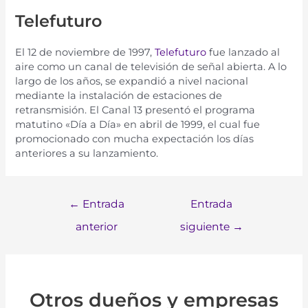
Telefuturo
El
12
de
no
vi
em
bre
de
1997
,
Tele
f
ut
uro
fue
lan
z
ado
al
a
ire
com
o
un
canal
de
telev
isi
ón
de
se
ñ
al
ab
i
ert
a
.
A
lo
larg
o
de
los
a
ñ
os
,
se
expand
i
ó
a
n
ive
l
n
ac
ional
med
iant
e
la
inst
al
aci
ón
de
est
acion
es
de
ret
rans
m
isi
ón
.
El
Canal
13
present
ó
el
program
a
mat
ut
ino
«
D
ía
a
D
ía
»
en
ab
ril
de
1999
,
el
c
ual
fue
prom
oc
ion
ado
con
much
a
expect
aci
ón
los
d
í
as
an
ter
i
ores
a
su
lan
z
am
ient
o
.
←
Entrada
Entrada
anterior
siguiente
→
Otros dueños y empresas