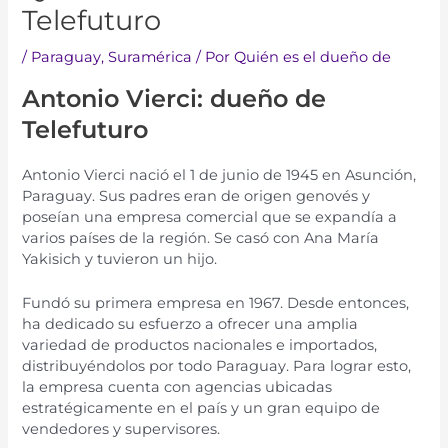
Telefuturo
/
Paraguay
,
Suramérica​​
/ Por
Quién es el dueño de
Antonio Vierci: dueño de
Telefuturo
Antonio Vierci n
aci
ó
el
1
de
jun
io
de
1945
en
As
unci
ón
,
Paragu
ay
.
Sus
pad
res
er
an
de
orig
en
gen
ov
és
y
pose
í
an
un
a
em
p
resa
com
er
cial
que
se
expand
ía
a
var
ios
pa
í
ses
de
la
reg
i
ón
.
Se
cas
ó
con
Ana
Mar
ía
Y
akis
ich
y
tu
vier
on
un
hij
o
.
Fund
ó
su
prim
era
em
p
resa
en
1967
.
Des
de
ent
on
ces
,
ha
ded
ic
ado
su
es
f
uer
zo
a
of
re
cer
un
a
ampl
ia
varied
ad
de
product
os
n
ac
ional
es
e
import
ados
,
dist
rib
uy
é
nd
ol
os
por
to
do
Paragu
ay
.
Par
a
log
rar
est
o
,
la
em
p
resa
cu
enta
con
ag
en
ci
as
ub
ic
adas
est
rat
é
g
ic
ament
e
en
el
pa
ís
y
un
gran
equip
o
de
v
ended
ores
y
super
vis
ores
.