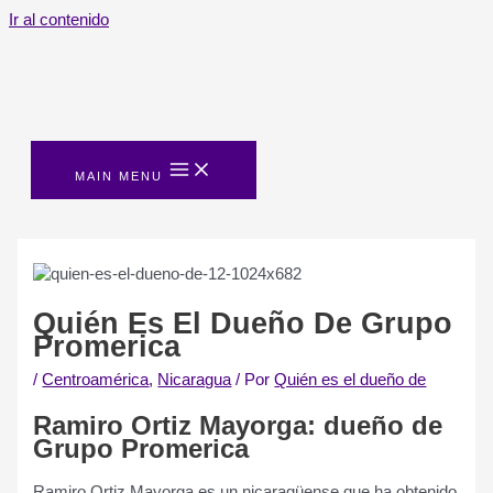
Ir al contenido
MAIN MENU
Quién Es El Dueño De Grupo
Promerica
/
Centroamérica
,
Nicaragua
/ Por
Quién es el dueño de
Ramiro Ortiz Mayorga: dueño de
Grupo Promerica
R
ami
ro
Ortiz
May
org
a
es
un
nic
arag
ü
ense
que
ha
ob
ten
ido