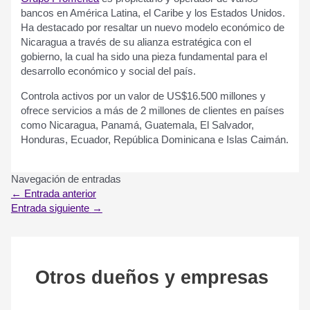
b
anc
os
en
Am
é
rica
Lat
ina
,
el
Carib
e
y
los
Est
ados
Un
id
os
.
Ha
dest
ac
ado
por
res
alt
ar
un
n
ue
vo
model
o
e
con
ó
m
ico
de
Nicaragua
a
tra
v
és
de
su
al
ian
za
est
rat
é
g
ica
con
el
gob
ier
no
,
la
c
ual
ha
sid
o
un
a
pie
za
fundamental
para
el
des
ar
roll
o
e
con
ó
m
ico
y
social
del
pa
ís
.
Control
a
activ
os
por
un
val
or
de
US
$
16
.
500
mill
ones
y
of
re
ce
servic
ios
a
m
ás
de
2
mill
ones
de
client
es
en
pa
í
ses
com
o
Nicaragua
,
Pan
am
á
,
Guatemala
,
El
Salvador
,
Honduras
,
Ecuador
,
Rep
ú
b
lic
a
Dominic
ana
e
Is
las
C
aim
án
.
Navegación de entradas
←
Entrada anterior
Entrada siguiente
→
Otros dueños y empresas