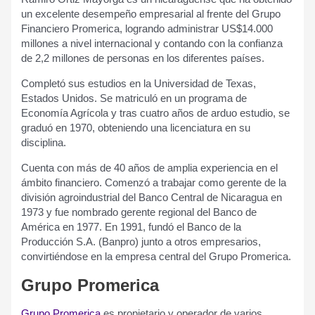
un
excel
ente
des
em
pe
ño
em
pres
arial
al
f
rent
e
del
Gru
po
Fin
anc
ier
o
Prom
er
ica
,
log
rand
o
administr
ar
US
$
14
.
000
mill
ones
a
n
ive
l
intern
ac
ional
y
cont
ando
con
la
conf
ian
za
de
2
,
2
mill
ones
de
person
as
en
los
d
if
erent
es
pa
í
ses
.
Comple
t
ó
sus
est
ud
ios
en
la
Univers
idad
de
Texas
,
Est
ados
Un
id
os
.
Se
mat
ric
ul
ó
en
un
program
a
de
Econom
ía
A
gr
í
col
a
y
tr
as
cu
atro
a
ñ
os
de
ardu
o
est
ud
io
,
se
grad
u
ó
en
1970
,
ob
ten
i
endo
un
a
lic
en
ci
atur
a
en
su
discipl
ina
.
Cu
enta
con
m
ás
de
40
a
ñ
os
de
ampl
ia
experien
cia
en
el
á
mb
ito
fin
anc
ier
o
.
Com
enz
ó
a
tr
ab
aj
ar
com
o
g
erent
e
de
la
div
isi
ón
ag
ro
industrial
del
Ban
co
Central
de
Nicaragua
en
1973
y
fue
nom
br
ado
g
erent
e
regional
del
Ban
co
de
Am
é
rica
en
1977
.
En
1991
,
fund
ó
el
Ban
co
de
la
Produ
cci
ón
S
.
A
.
(
Ban
pro
)
jun
to
a
ot
ros
em
pres
arios
,
conv
irt
i
é
nd
ose
en
la
em
p
resa
central
del
Gru
po
Prom
er
ica
.
Grupo Promerica
Gru
po
Prom
er
ica
es
prop
iet
ario
y
oper
ador
de
var
ios