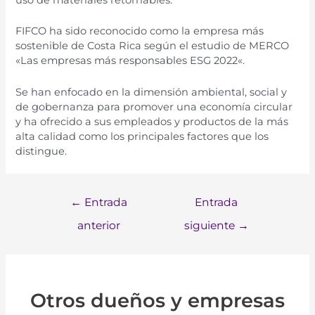
FI
FC
O
ha
sid
o
recon
oc
ido
com
o
la
em
p
resa
m
ás
s
ost
en
ible
de
Costa
Rica
se
g
ú
n
el
est
ud
io
de
MER
CO
«
Las
em
pres
as
m
ás
respons
ables
ES
G
2022
«.
S
e
han
en
f
ocado
en
la
dim
ens
i
ón
ambient
al
,
social
y
de
go
ber
nan
za
para
prom
over
un
a
econom
ía
circular
y
ha
of
rec
ido
a
sus
em
ple
ados
y
product
os
de
la
m
ás
alt
a
cal
idad
com
o
los
princip
ales
fact
ores
que
los
dist
ing
ue
.
←
Entrada
Entrada
anterior
siguiente
→
Otros dueños y empresas