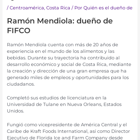
/
Centroamérica
,
Costa Rica
/ Por
Quién es el dueño de
Ramón Mendiola: dueño de
FIFCO
Ramón Mendiola cu
enta
con
m
ás
de
20
a
ñ
os
de
experien
cia
en
el
mund
o
de
los
al
iment
os
y
las
be
bid
as
.
Dur
ante
su
tray
ect
oria
ha
cont
rib
u
ido
al
des
ar
roll
o
e
con
ó
m
ico
y
social
de
Costa
Rica
,
med
iant
e
la
cre
aci
ón
y
dire
cci
ón
de
un
a
gran
em
p
resa
que
ha
gener
ado
miles
de
em
ple
os
y
o
port
un
id
ades
para
los
c
i
ud
adan
os
.
Comple
t
ó
sus
est
ud
ios
de
lic
en
ci
atur
a
en
la
Univers
idad
de
Tul
ane
en
N
ue
va
Orleans
,
Est
ados
Un
id
os
.
Fungió como vicepresidente de América Central y el
Caribe de Kraft Foods International, así como Director
Ejecutivo de Florida Ice and Farm Company desde