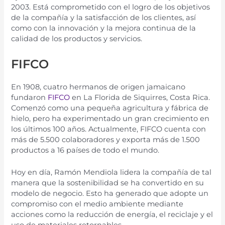
2003. Está comprometido con el logro de los objetivos
de la compañía y la satisfacción de los clientes, así
como con la innovación y la mejora continua de la
calidad de los productos y servicios.
FIFCO
En
1908
,
cu
atro
her
man
os
de
orig
en
j
ama
ic
ano
fund
aron
FI
FC
O
en
La
Florida
de
S
iqu
ir
res
,
Costa
Rica
.
Com
enz
ó
com
o
un
a
pe
que
ña
agric
ult
ura
y
f
á
b
rica
de
h
iel
o
,
per
o
ha
experiment
ado
un
gran
cre
c
im
ient
o
en
los
ú
lt
im
os
100
a
ñ
os
.
Actual
ment
e
,
FI
FC
O
cu
enta
con
m
ás
de
5
.
500
col
abor
ad
ores
y
export
a
m
ás
de
1
.
500
product
os
a
16
pa
í
ses
de
to
do
el
mund
o
.
H
oy
en
d
ía
,
Ram
ón
Mend
iola
l
ider
a
la
comp
a
ñ
ía
de
tal
man
era
que
la
s
ost
en
ib
il
idad
se
ha
convert
ido
en
su
model
o
de
neg
oc
io
.
Est
o
ha
gener
ado
que
adop
te
un
comprom
iso
con
el
med
io
ambient
e
med
iant
e
acc
ion
es
com
o
la
redu
cci
ón
de
energ
ía
,
el
rec
ic
l
aj
e
y
el
us
o
de
material
es
ret
orn
ables
.