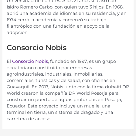
Univers
idad
de
L
ond
res
.
A
los
21
a
ñ
os
se
cas
ó
con
Is
id
ro
Romero
Car
bo
,
con
qu
ien
tu
vo
3
hij
os
.
En
1968
,
ab
ri
ó
un
a
academia
de
idi
omas
en
su
resid
encia
,
y
en
1974
c
err
ó
la
academia
y
com
enz
ó
su
tr
ab
ajo
fil
ant
r
ó
p
ico
con
un
a
fund
aci
ón
en
ap
oy
o
de
la
adop
ci
ón
.
Cons
orc
io
Nob
is
El
Cons
orc
io
Nob
is
,
fund
ado
en
1997
,
es
un
gru
po
ec
u
ator
iano
constitu
ido
por
em
pres
as
ag
ro
indust
ri
ales
,
indust
ri
ales
,
in
mob
ili
ari
as
,
com
er
cial
es
,
tur
í
stic
as
y
de
sal
ud
,
con
of
ic
inas
en
Gu
aya
qu
il
.
En
2017
,
Nob
is
jun
to
con
la
firm
a
dub
ait
í
DP
World
cre
aron
la
comp
a
ñ
ía
DP
World
Pos
or
ja
para
const
ru
ir
un
pu
erto
de
ag
u
as
prof
und
as
en
Pos
or
ja
,
Ecuador
.
E
ste
pro
y
ect
o
incl
uy
e
un
m
uel
le
,
un
a
terminal
en
tier
ra
,
un
s
ist
ema
de
drag
ado
y
un
a
car
re
tera
de
acc
es
o.