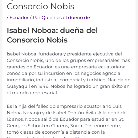
Consorcio Nobis
/
Ecuador
/ Por
Quién es el dueño de
Is
abel
Nob
oa
: dueña del
Cons
orc
io
Nob
is
Is
abel
Nob
oa
,
fund
ad
ora
y
president
a
e
j
ec
ut
iva
del
Cons
orc
io
Nob
is
,
un
o
de
los
gru
pos
em
pres
arial
es
m
ás
grand
es
de
Ecuador
,
es
un
a
em
pres
aria
ec
u
ator
iana
con
oc
ida
por
su
inc
urs
i
ón
en
los
neg
oci
os
ag
r
í
col
a
,
in
mob
iliar
io
,
industrial
,
com
er
cial
y
tur
í
st
ico
.
N
ac
ida
en
Gu
aya
qu
il
en
1946
,
Nob
oa
ha
log
r
ado
un
gran
é
x
ito
en
el
mund
o
em
pres
arial
.
Es
la
hij
a
del
f
alle
c
ido
em
pres
ario
ec
u
ator
iano
Luis
Nob
oa
Nar
an
jo
y
de
Isabel
Pont
ón
Á
vil
a
.
A
la
ed
ad
de
12
a
ñ
os
,
Nob
oa
sal
i
ó
de
Ecuador
para
est
ud
iar
en
St
.
George
‘s
School
en
Cl
aren
s
,
Su
iza
.
Poster
ior
ment
e
,
tom
ó
cl
ases
de
econom
ía
a
dist
anc
ia
con
la